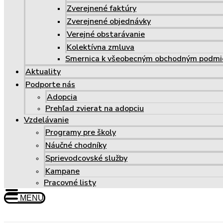
Zverejnené faktúry
Zverejnené objednávky
Verejné obstarávanie
Kolektívna zmluva
Smernica k všeobecným obchodným podm
Aktuality
Podporte nás
Adopcia
Prehľad zvierat na adopciu
Vzdelávanie
Programy pre školy
Náučné chodníky
Sprievodcovské služby
Kampane
Pracovné listy
MENU