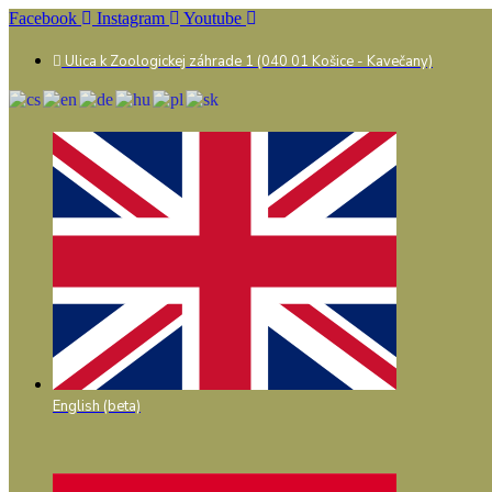
Preskočiť
Facebook
Instagram
Youtube
na
obsah
Ulica k Zoologickej záhrade 1 (040 01 Košice - Kavečany)
English (beta)