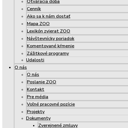
Otváracia doba
Cenník
Ako sa k nám dostať
Mapa ZOO
Lexikón zvierat ZOO
Návštevnícky poriadok
Komentované kŕmenie
Zážitkové programy
Udalosti
O nás
O nás
Poslanie ZOO
Kontakt
Pre média
Voľné pracovné pozície
Projekty
Dokumenty
Zverejnené zmluvy