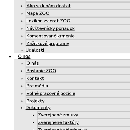
Ako sa k nám dostať
Mapa ZOO
Lexikón zvierat ZOO
Návštevnícky poriadok
Komentované kŕmenie
Zážitkové programy
Udalosti
O nás
O nás
Poslanie ZOO
Kontakt
Pre média
Voľné pracovné pozície
Projekty
Dokumenty
Zverejnené zmluvy
Zverejnené faktúry