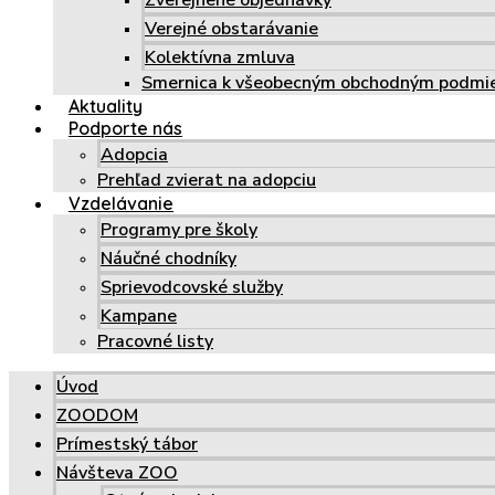
Zverejnené objednávky
Verejné obstarávanie
Kolektívna zmluva
Smernica k všeobecným obchodným podm
Aktuality
Podporte nás
Adopcia
Prehľad zvierat na adopciu
Vzdelávanie
Programy pre školy
Náučné chodníky
Sprievodcovské služby
Kampane
Pracovné listy
Úvod
ZOODOM
Prímestský tábor
Návšteva ZOO