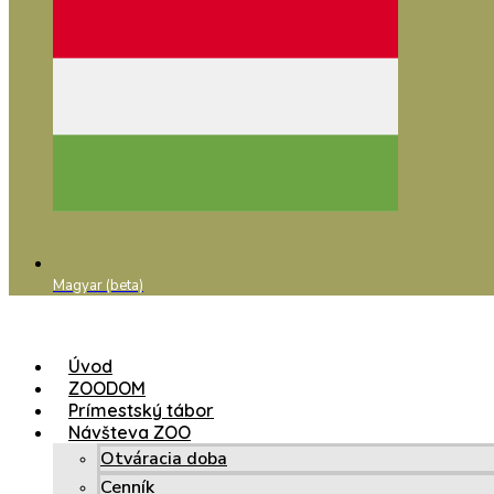
Magyar (beta)
Úvod
ZOODOM
Prímestský tábor
Návšteva ZOO
Otváracia doba
Cenník