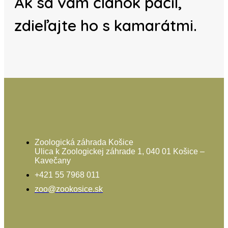
Ak sa vám článok páčil,
zdieľajte ho s kamarátmi.
Zoologická záhrada Košice
Ulica k Zoologickej záhrade 1, 040 01 Košice –
Kavečany
+421 55 7968 011
zoo@zookosice.sk