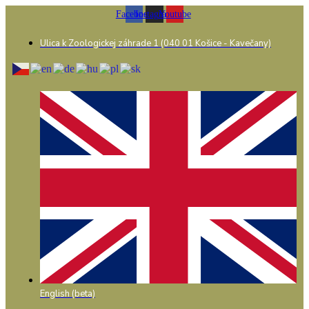
Preskočiť
Facebook
Instagram
Youtube
na
obsah
Ulica k Zoologickej záhrade 1 (040 01 Košice - Kavečany)
English (beta)