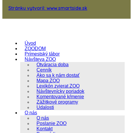
Stránku vytvoril: www.smartside.sk
Úvod
ZOODOM
Prímestský tábor
Návšteva ZOO
Otváracia doba
Cenník
Ako sa k nám dostať
Mapa ZOO
Lexikón zvierat ZOO
Návštevnícky poriadok
Komentované kŕmenie
Zážitkové programy
Udalosti
O nás
O nás
Poslanie ZOO
Kontakt