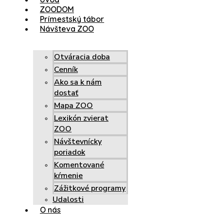
ZOODOM
Prímestský tábor
Návšteva ZOO
Otváracia doba
Cenník
Ako sa k nám
dostať
Mapa ZOO
Lexikón zvierat
ZOO
Návštevnícky
poriadok
Komentované
kŕmenie
Zážitkové programy
Udalosti
O nás