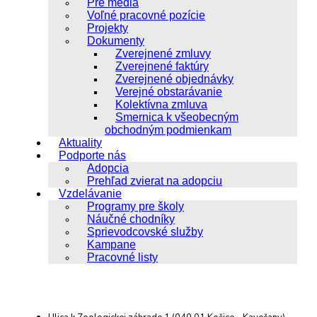
Pre média
Voľné pracovné pozície
Projekty
Dokumenty
Zverejnené zmluvy
Zverejnené faktúry
Zverejnené objednávky
Verejné obstarávanie
Kolektívna zmluva
Smernica k všeobecným
obchodným podmienkam
Aktuality
Podporte nás
Adopcia
Prehľad zvierat na adopciu
Vzdelávanie
Programy pre školy
Náučné chodníky
Sprievodcovské služby
Kampane
Pracovné listy