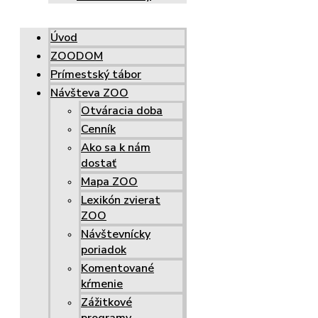
Úvod
ZOODOM
Prímestský tábor
Návšteva ZOO
Otváracia doba
Cenník
Ako sa k nám
dostať
Mapa ZOO
Lexikón zvierat
ZOO
Návštevnícky
poriadok
Komentované
kŕmenie
Zážitkové