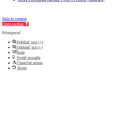
Ulica k Zoologickej záhrade 1 (040 01 Košice - Kavečany)
Skip to content
Open toolbar
Prístupnosť
Priblíziť text (+)
Oddialiť text (-)
Šedá
Svetlé pozadie
Čítateľné písmo
Reset