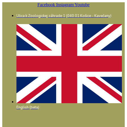
Preskočiť
Facebook
Instagram
Youtube
na
obsah
Ulica k Zoologickej záhrade 1 (040 01 Košice - Kavečany)
English (beta)