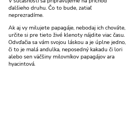
V súčasnosti sa pripravujeme na príchod
ďalšieho druhu. Čo to bude, zatiaľ
neprezradíme.
Ak aj vy milujete papagáje, nebodaj ich chováte,
určite si pre tieto živé klenoty nájdite viac času.
Odvďačia sa vám svojou láskou a je úplne jedno,
či to je malá andulka, neposedný kakadu či lori
alebo sen väčšiny milovníkov papagájov ara
hyacintová.