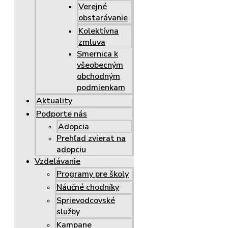
Verejné
obstarávanie
Kolektívna
zmluva
Smernica k
všeobecným
obchodným
podmienkam
Aktuality
Podporte nás
Adopcia
Prehľad zvierat na
adopciu
Vzdelávanie
Programy pre školy
Náučné chodníky
Sprievodcovské
služby
Kampane