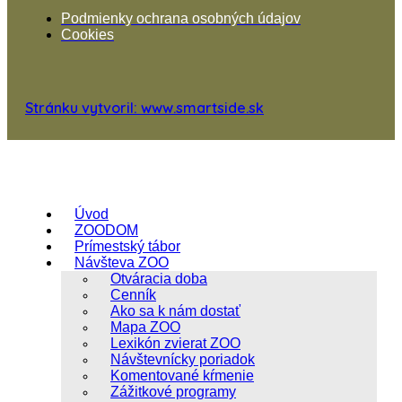
Podmienky ochrana osobných údajov
Cookies
Stránku vytvoril: www.smartside.sk
Úvod
ZOODOM
Prímestský tábor
Návšteva ZOO
Otváracia doba
Cenník
Ako sa k nám dostať
Mapa ZOO
Lexikón zvierat ZOO
Návštevnícky poriadok
Komentované kŕmenie
Zážitkové programy