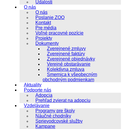
Udalosti
O nás
O nás
Poslanie ZOO
Kontakt
Pre média
Voľné pracovné pozície
Projekty
Dokumenty
Zverejnené zmluvy
Zverejnené faktúry
Zverejnené objednávky
Verejné obstarávanie
Kolektívna zmluva
Smernica k všeobecným
obchodným podmienkam
Aktuality
Podporte nás
Adopcia
Prehľad zvierat na adopciu
Vzdelávanie
Programy pre školy
Náučné chodníky
Sprievodcovské služby
Kampane