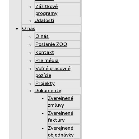
Zážitkové
programy
Udalosti
O nás
O nás
Poslanie ZOO
Kontakt
Pre média
Voľné pracovné
pozície
Projekty
Dokumenty
Zverejnené
zmluvy
Zverejnené
faktúry
Zverejnené
objednávky