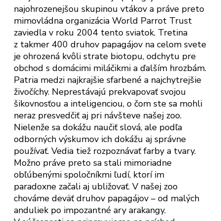
najohrozenejšou skupinou vtákov a práve preto
mimovládna organizácia World Parrot Trust
zaviedla v roku 2004 tento sviatok. Tretina
z takmer 400 druhov papagájov na celom svete
je ohrozená kvôli strate biotopu, odchytu pre
obchod s domácimi miláčikmi a ďalším hrozbám.
Patria medzi najkrajšie sfarbené a najchytrejšie
živočíchy. Neprestávajú prekvapovať svojou
šikovnosťou a inteligenciou, o čom ste sa mohli
neraz presvedčiť aj pri návšteve našej zoo.
Nielenže sa dokážu naučiť slová, ale podľa
odborných výskumov ich dokážu aj správne
používať. Vedia tiež rozpoznávať farby a tvary.
Možno práve preto sa stali mimoriadne
obľúbenými spoločníkmi ľudí, ktorí im
paradoxne začali aj ubližovať. V našej zoo
chováme deväť druhov papagájov – od malých
anduliek po impozantné ary arakangy.