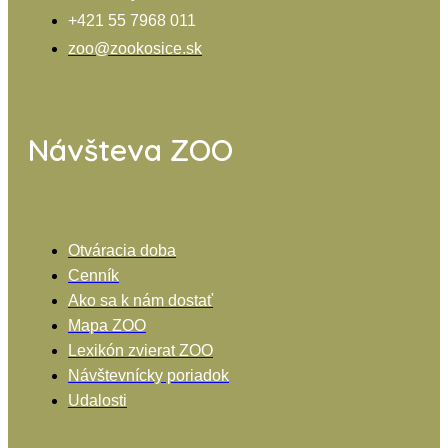
+421 55 7968 011
zoo@zookosice.sk
Návšteva ZOO
Otváracia doba
Cenník
Ako sa k nám dostať
Mapa ZOO
Lexikón zvierat ZOO
Návštevnícky poriadok
Udalosti