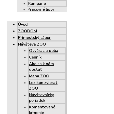
Kampane
Pracovné listy
Úvod
ZOODOM
Prímestský tábor
Návšteva ZOO
Otváracia doba
Cenník
Ako sa k nám
dostať
Mapa ZOO
Lexikón zvierat
ZOO
Návštevnícky
poriadok
Komentované
kŕmenie