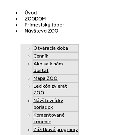
Úvod
ZOODOM
Prímestský tábor
Návšteva ZOO
Otváracia doba
Cenník
Ako sa k nám
dostať
Mapa ZOO
Lexikón zvierat
ZOO
Návštevnícky
poriadok
Komentované
kŕmenie
Zážitkové programy