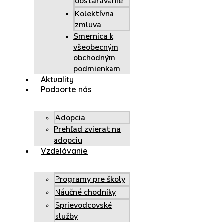
obstarávanie
Kolektívna
zmluva
Smernica k
všeobecným
obchodným
podmienkam
Aktuality
Podporte nás
Adopcia
Prehľad zvierat na
adopciu
Vzdelávanie
Programy pre školy
Náučné chodníky
Sprievodcovské
služby