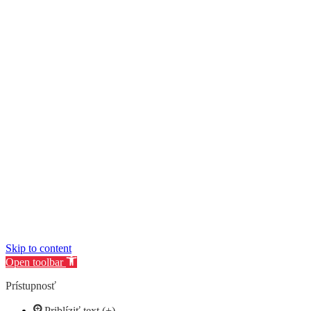
Skip to content
Open toolbar
Prístupnosť
Priblíziť text (+)