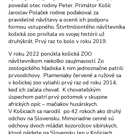
povedal otec rodiny Peter. Primátor Košíc
Jaroslav Polaček rodine poďakoval za
pravidelné návštevy a ocenil ich podporu
formou vstupného. Štvrťmiliontého návštevníka
košická zoo privítala vo svojej histórii už
druhýkrát. Prvý raz to bolo v roku 2019.
V roku 2022 ponúkla košická ZOO
návštevníkom niekoľko zaujímavostí. Zo
zoologického hľadiska k nim jednoznačne patrili
prvoodchovy. Plameniaky červené a ružové sa
v košickej zoo vyliahli prvý raz od roku 2014,
keď ich začala chovať. K chovateľským
úspechom patrí prvý potomok v skupine
afrických opíc – mačiakov husárskych.
V Košiciach sa narodil po 42 rokoch ako druhý
odchov na Slovensku. Mimoriadne cenné sú
odchovy dvoch mláďat kozorožcov sibírskych,
ktoré nájdete na Slovensku len v Košiciach.