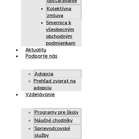
obstarávanie
Kolektívna
zmluva
Smernica k
všeobecným
obchodným
podmienkam
Aktuality
Podporte nás
Adopcia
Prehľad zvierat na
adopciu
Vzdelávanie
Programy pre školy
Náučné chodníky
Sprievodcovské
služby