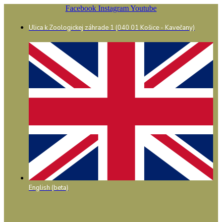
Preskočiť
Facebook
Instagram
Youtube
na
obsah
Ulica k Zoologickej záhrade 1 (040 01 Košice - Kavečany)
English (beta)