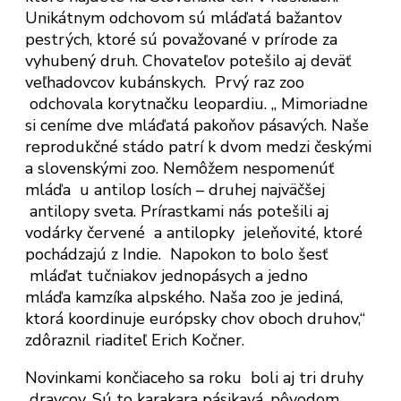
Unikátnym odchovom sú mláďatá bažantov
pestrých, ktoré sú považované v prírode za
vyhubený druh. Chovateľov potešilo aj deväť
veľhadovcov kubánskych. Prvý raz zoo
odchovala korytnačku leopardiu. „ Mimoriadne
si ceníme dve mláďatá pakoňov pásavých. Naše
reprodukčné stádo patrí k dvom medzi českými
a slovenskými zoo. Nemôžem nespomenúť
mláďa u antilop losích – druhej najväčšej
antilopy sveta. Prírastkami nás potešili aj
vodárky červené a antilopky jeleňovité, ktoré
pochádzajú z Indie. Napokon to bolo šesť
mláďat tučniakov jednopásych a jedno
mláďa kamzíka alpského. Naša zoo je jediná,
ktorá koordinuje európsky chov oboch druhov,“
zdôraznil riaditeľ Erich Kočner.
Novinkami končiaceho sa roku boli aj tri druhy
dravcov. Sú to karakara pásikavá, pôvodom