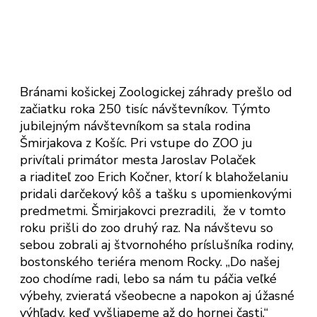
Bránami košickej Zoologickej záhrady prešlo od
začiatku roka 250 tisíc návštevníkov. Týmto
jubilejným návštevníkom sa stala rodina
Šmirjakova z Košíc. Pri vstupe do ZOO ju
privítali primátor mesta Jaroslav Polaček
a riaditeľ zoo Erich Kočner, ktorí k blahoželaniu
pridali darčekový kôš a tašku s upomienkovými
predmetmi. Šmirjakovci prezradili, že v tomto
roku prišli do zoo druhý raz. Na návštevu so
sebou zobrali aj štvornohého príslušníka rodiny,
bostonského teriéra menom Rocky. „Do našej
zoo chodíme radi, lebo sa nám tu páčia veľké
výbehy, zvieratá všeobecne a napokon aj úžasné
výhľady, keď vyšliapeme až do hornej časti,“