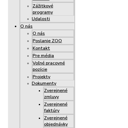
Zážitkové
programy
Udalosti
O nás
O nás
Poslanie ZOO
Kontakt
Pre média
Voľné pracovné
pozície
Projekty
Dokumenty
Zverejnené
zmluvy
Zverejnené
faktúry
Zverejnené
objednávky