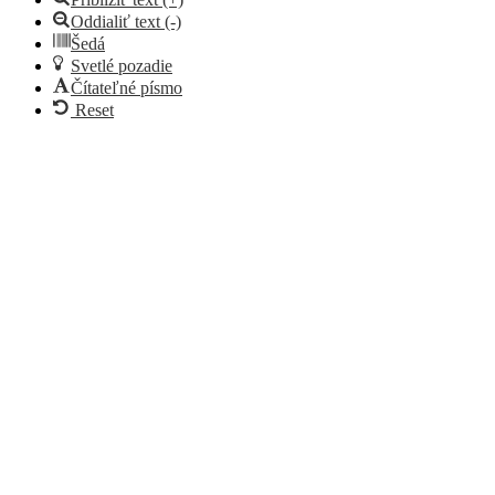
Oddialiť text (-)
Šedá
Svetlé pozadie
Čítateľné písmo
Reset