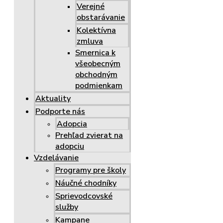
Verejné
obstarávanie
Kolektívna
zmluva
Smernica k
všeobecným
obchodným
podmienkam
Aktuality
Podporte nás
Adopcia
Prehľad zvierat na
adopciu
Vzdelávanie
Programy pre školy
Náučné chodníky
Sprievodcovské
služby
Kampane