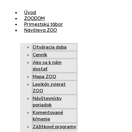
Úvod
ZOODOM
Prímestský tábor
Návšteva ZOO
Otváracia doba
Cenník
Ako sa k nám
dostať
Mapa ZOO
Lexikón zvierat
ZOO
Návštevnícky
poriadok
Komentované
kŕmenie
Zážitkové programy