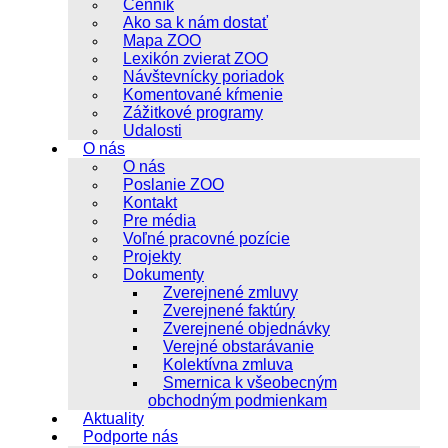
Cenník
Ako sa k nám dostať
Mapa ZOO
Lexikón zvierat ZOO
Návštevnícky poriadok
Komentované kŕmenie
Zážitkové programy
Udalosti
O nás
O nás
Poslanie ZOO
Kontakt
Pre média
Voľné pracovné pozície
Projekty
Dokumenty
Zverejnené zmluvy
Zverejnené faktúry
Zverejnené objednávky
Verejné obstarávanie
Kolektívna zmluva
Smernica k všeobecným
obchodným podmienkam
Aktuality
Podporte nás