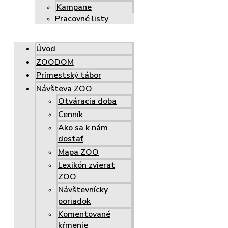
Kampane
Pracovné listy
Úvod
ZOODOM
Prímestský tábor
Návšteva ZOO
Otváracia doba
Cenník
Ako sa k nám
dostať
Mapa ZOO
Lexikón zvierat
ZOO
Návštevnícky
poriadok
Komentované
kŕmenie