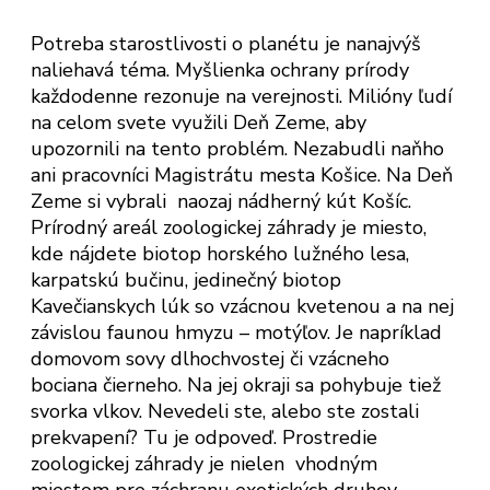
Potreba starostlivosti o planétu je nanajvýš
naliehavá téma. Myšlienka ochrany prírody
každodenne rezonuje na verejnosti. Milióny ľudí
na celom svete využili Deň Zeme, aby
upozornili na tento problém. Nezabudli naňho
ani pracovníci Magistrátu mesta Košice. Na Deň
Zeme si vybrali naozaj nádherný kút Košíc.
Prírodný areál zoologickej záhrady je miesto,
kde nájdete biotop horského lužného lesa,
karpatskú bučinu, jedinečný biotop
Kavečianskych lúk so vzácnou kvetenou a na nej
závislou faunou hmyzu – motýľov. Je napríklad
domovom sovy dlhochvostej či vzácneho
bociana čierneho. Na jej okraji sa pohybuje tiež
svorka vlkov. Nevedeli ste, alebo ste zostali
prekvapení? Tu je odpoveď. Prostredie
zoologickej záhrady je nielen vhodným
miestom pre záchranu exotických druhov