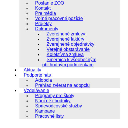
Poslanie ZOO
Kontakt
Pre média
Voľné pracovné pozície
Projekty
Dokumenty
Zverejnené zmluvy
Zverejnené faktúry
Zverejnené objednávky
Verejné obstarávanie
Kolektívna zmluva
Smernica k všeobecným
obchodným podmienkam
Aktuality
Podporte nás
Adopcia
Prehľad zvierat na adopciu
Vzdelávanie
Programy pre školy
Náučné chodníky
Sprievodcovské služby
Kampane
Pracovné listy