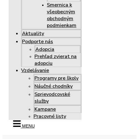
Smernica k
všeobecným
obchodným
podmienkam
Aktuality
Podporte nás
Adopcia
Prehľad zvierat na
adopciu
Vzdelávanie
Programy pre školy
Náučné chodníky
Sprievodcovské
služby
Kampane
Pracovné listy
MENU