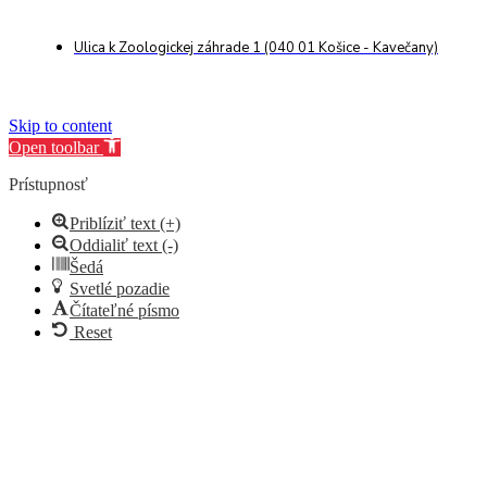
Ulica k Zoologickej záhrade 1 (040 01 Košice - Kavečany)
Skip to content
Open toolbar
Prístupnosť
Priblíziť text (+)
Oddialiť text (-)
Šedá
Svetlé pozadie
Čítateľné písmo
Reset