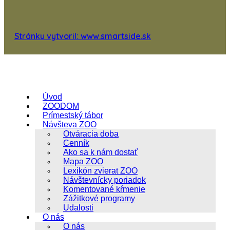
Stránku vytvoril: www.smartside.sk
Úvod
ZOODOM
Prímestský tábor
Návšteva ZOO
Otváracia doba
Cenník
Ako sa k nám dostať
Mapa ZOO
Lexikón zvierat ZOO
Návštevnícky poriadok
Komentované kŕmenie
Zážitkové programy
Udalosti
O nás
O nás