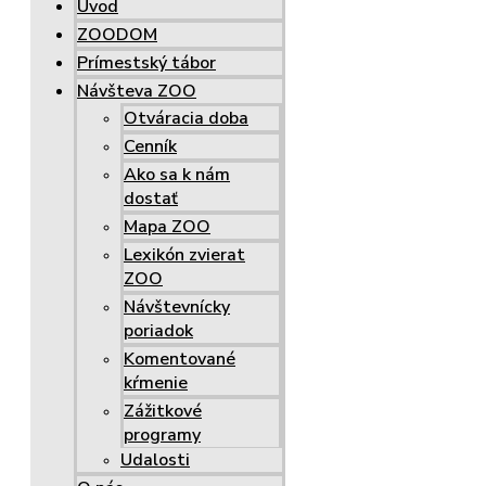
Úvod
ZOODOM
Prímestský tábor
Návšteva ZOO
Otváracia doba
Cenník
Ako sa k nám
dostať
Mapa ZOO
Lexikón zvierat
ZOO
Návštevnícky
poriadok
Komentované
kŕmenie
Zážitkové
programy
Udalosti