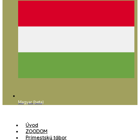
Magyar (beta)
Úvod
ZOODOM
Prímestský tábor