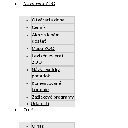
Návšteva ZOO
Otváracia doba
Cenník
Ako sa k nám
dostať
Mapa ZOO
Lexikón zvierat
ZOO
Návštevnícky
poriadok
Komentované
kŕmenie
Zážitkové programy
Udalosti
O nás
O nás