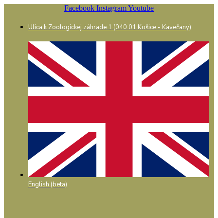
Preskočiť
Facebook
Instagram
Youtube
na
obsah
Ulica k Zoologickej záhrade 1 (040 01 Košice - Kavečany)
English (beta)