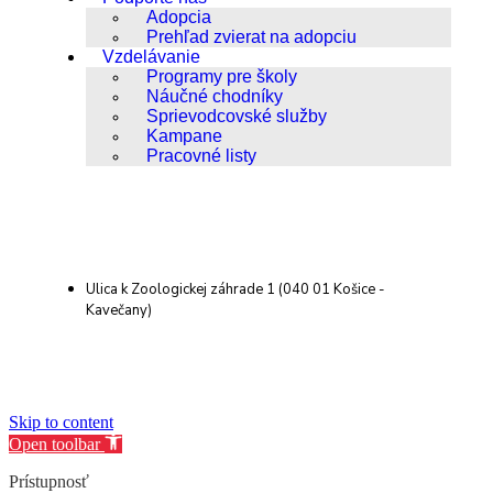
Adopcia
Prehľad zvierat na adopciu
Vzdelávanie
Programy pre školy
Náučné chodníky
Sprievodcovské služby
Kampane
Pracovné listy
Ulica k Zoologickej záhrade 1 (040 01 Košice -
Kavečany)
Skip to content
Open toolbar
Prístupnosť