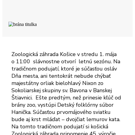
Zoologická záhrada Košice v stredu 1. mája
o 11:00 slávnostne otvorí letnú sezónu. Na
tradičnom podujatí, ktoré je súčasťou osláv
Dňa mesta, ani tentokrát nebude chýbať
majestátny orliak bielohlavý Nixon zo
Sokoliarskej skupiny sv. Bavona v Banskej
Štiavnici. Ešte predtým, než prinesie kľúč od
brány zoo, vystúpi Detský folklórny súbor
Hanička. Súčasťou prvomájového sviatku
bude aj krst mláďat – dvojčiat lemurov kata.
Na tomto tradičnom podujatí si košická
Zoologická záhrada pripomenie 45. výročie