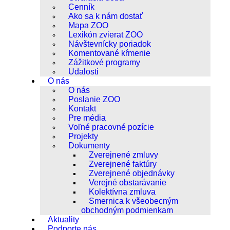
Cenník
Ako sa k nám dostať
Mapa ZOO
Lexikón zvierat ZOO
Návštevnícky poriadok
Komentované kŕmenie
Zážitkové programy
Udalosti
O nás
O nás
Poslanie ZOO
Kontakt
Pre média
Voľné pracovné pozície
Projekty
Dokumenty
Zverejnené zmluvy
Zverejnené faktúry
Zverejnené objednávky
Verejné obstarávanie
Kolektívna zmluva
Smernica k všeobecným
obchodným podmienkam
Aktuality
Podporte nás