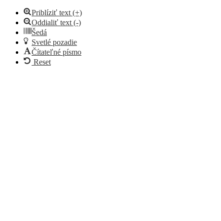
Priblíziť text (+)
Oddialiť text (-)
Šedá
Svetlé pozadie
Čítateľné písmo
Reset