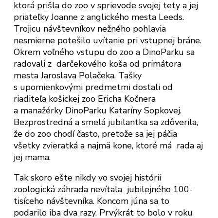
ktorá prišla do zoo v sprievode svojej tety a jej
priateľky Joanne z anglického mesta Leeds.
Trojicu návštevníkov nežného pohlavia
nesmierne potešilo uvítanie pri vstupnej bráne.
Okrem voľného vstupu do zoo a DinoParku sa
radovali z darčekového koša od primátora
mesta Jaroslava Polačeka. Tašky
s upomienkovými predmetmi dostali od
riaditeľa košickej zoo Ericha Kočnera
a manažérky DinoParku Kataríny Sopkovej.
Bezprostredná a smelá jubilantka sa zdôverila,
že do zoo chodí často, pretože sa jej páčia
všetky zvieratká a najmä kone, ktoré má rada aj
jej mama.
Tak skoro ešte nikdy vo svojej histórii
zoologická záhrada nevítala jubilejného 100-
tisíceho návštevníka. Koncom júna sa to
podarilo iba dva razy. Prvýkrát to bolo v roku