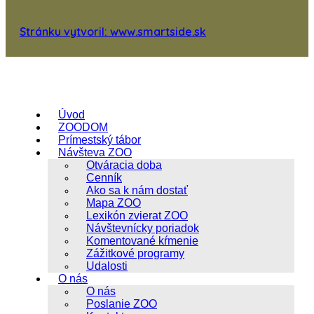
Stránku vytvoril: www.smartside.sk
Úvod
ZOODOM
Prímestský tábor
Návšteva ZOO
Otváracia doba
Cenník
Ako sa k nám dostať
Mapa ZOO
Lexikón zvierat ZOO
Návštevnícky poriadok
Komentované kŕmenie
Zážitkové programy
Udalosti
O nás
O nás
Poslanie ZOO