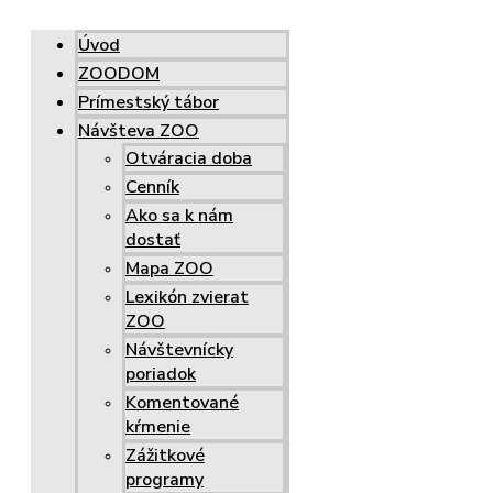
Úvod
ZOODOM
Prímestský tábor
Návšteva ZOO
Otváracia doba
Cenník
Ako sa k nám
dostať
Mapa ZOO
Lexikón zvierat
ZOO
Návštevnícky
poriadok
Komentované
kŕmenie
Zážitkové
programy