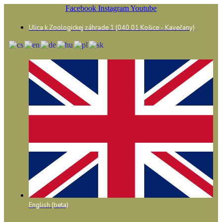
Preskočiť
Facebook
Instagram
Youtube
na
obsah
Ulica k Zoologickej záhrade 1 (040 01 Košice - Kavečany)
English (beta)