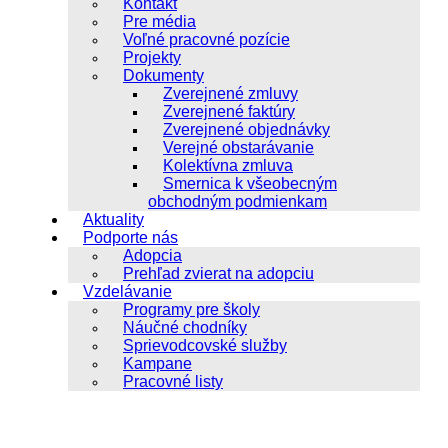
Kontakt
Pre média
Voľné pracovné pozície
Projekty
Dokumenty
Zverejnené zmluvy
Zverejnené faktúry
Zverejnené objednávky
Verejné obstarávanie
Kolektívna zmluva
Smernica k všeobecným
obchodným podmienkam
Aktuality
Podporte nás
Adopcia
Prehľad zvierat na adopciu
Vzdelávanie
Programy pre školy
Náučné chodníky
Sprievodcovské služby
Kampane
Pracovné listy