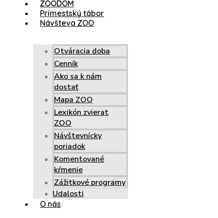
ZOODOM
Prímestský tábor
Návšteva ZOO
Otváracia doba
Cenník
Ako sa k nám
dostať
Mapa ZOO
Lexikón zvierat
ZOO
Návštevnícky
poriadok
Komentované
kŕmenie
Zážitkové programy
Udalosti
O nás