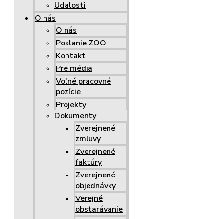
Udalosti
O nás
O nás
Poslanie ZOO
Kontakt
Pre média
Voľné pracovné
pozície
Projekty
Dokumenty
Zverejnené
zmluvy
Zverejnené
faktúry
Zverejnené
objednávky
Verejné
obstarávanie